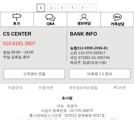
1
2
3
4
5
CS CENTER
BANK INFO
010-8181-3007
농협312-0090-2066-81
평일 09:00 ~ 18:00
신한 110-374-292817
주말 공휴일 휴무
국민 373301-01-350744
예금주: 정광석(초사랑)
고객센터 연결
비회원 1:1 문의
이용안내
이용약관
개인정보처리방침
PC버전
초사랑
대표 : 정광석
사업자 등록번호 : 317-05-38675
통신판매업신고번호 : 제2023-경북봉화-0037호
전화 : 010-8181-3007,054-672-2007 ㅣ 팩스 : 050-4414-4735
주소 : 경북 봉화군 상운면 예봉로1710-179
COPYRIGHT(C)초사랑 ALL RIGHTS RESERVED.