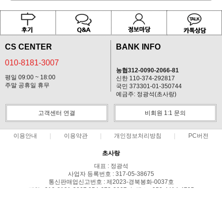
CS CENTER
BANK INFO
010-8181-3007
농협312-0090-2066-81
평일 09:00 ~ 18:00
신한 110-374-292817
주말 공휴일 휴무
국민 373301-01-350744
예금주: 정광석(초사랑)
고객센터 연결
비회원 1:1 문의
이용안내
이용약관
개인정보처리방침
PC버전
초사랑
대표 : 정광석
사업자 등록번호 : 317-05-38675
통신판매업신고번호 : 제2023-경북봉화-0037호
전화 : 010-8181-3007,054-672-2007 ㅣ 팩스 : 050-4414-4735
주소 : 경북 봉화군 상운면 예봉로1710-179
COPYRIGHT(C)초사랑 ALL RIGHTS RESERVED.