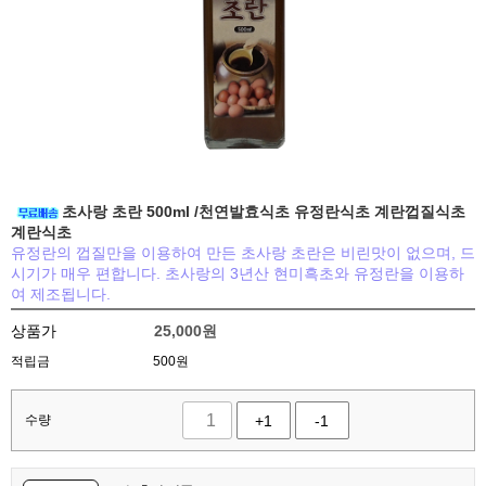
초사랑 초란 500ml /천연발효식초 유정란식초 계란껍질식초
계란식초
유정란의 껍질만을 이용하여 만든 초사랑 초란은 비린맛이 없으며, 드
시기가 매우 편합니다. 초사랑의 3년산 현미흑초와 유정란을 이용하
여 제조됩니다.
상품가
25,000
원
적립금
500원
수량
+1
-1