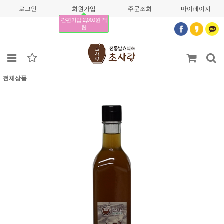
로그인
회원가입
주문조회
마이페이지
간편가입 2,000원 적
립
전체상품