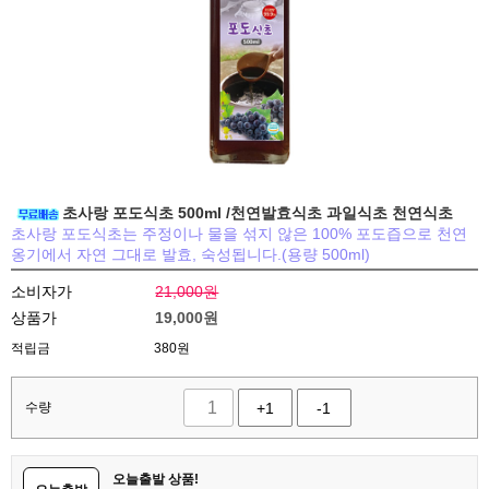
초사랑 포도식초 500ml /천연발효식초 과일식초 천연식초
초사랑 포도식초는 주정이나 물을 섞지 않은 100% 포도즙으로 천연
옹기에서 자연 그대로 발효, 숙성됩니다.(용량 500ml)
소비자가
21,000원
상품가
19,000
원
적립금
380원
수량
+1
-1
오늘출발 상품!