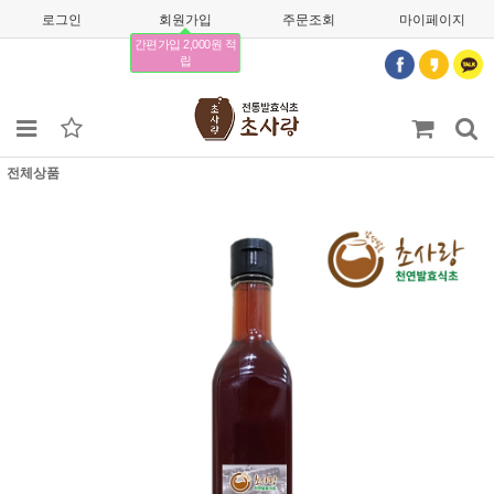
로그인
회원가입
주문조회
마이페이지
간편가입 2,000원 적
립
전체상품