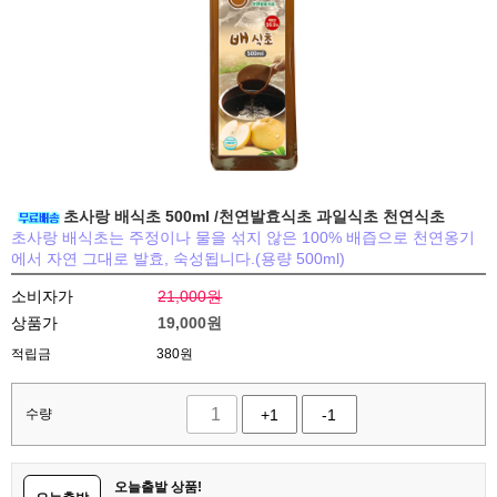
초사랑 배식초 500ml /천연발효식초 과일식초 천연식초
초사랑 배식초는 주정이나 물을 섞지 않은 100% 배즙으로 천연옹기
에서 자연 그대로 발효, 숙성됩니다.(용량 500ml)
소비자가
21,000원
상품가
19,000
원
적립금
380원
수량
+1
-1
오늘출발 상품!