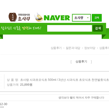
상품후기
질문과 대답
정보마당
상품후
[
]
상품후기
상 품 명:
초사랑 사과초모식초 500ml / 3년산 사과식초 초모식초 천연발효식
상품가격:
21,000원
생각보다 빨리 먹어서 자주 구매합니다
12-30
***