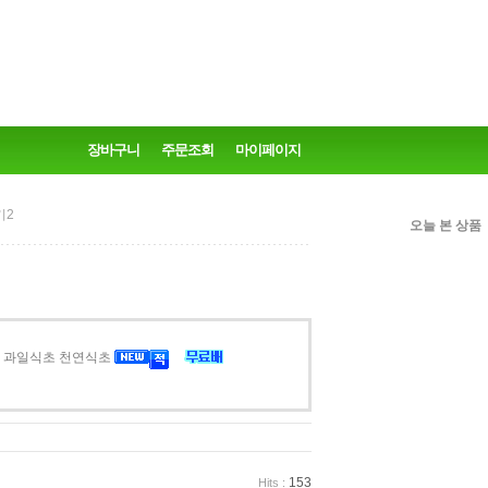
장바구니
주문조회
마이페이지
기2
오늘 본 상품
초 과일식초 천연식초
153
Hits :