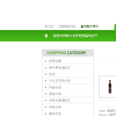
로그인
간편회원가입
즐겨찾기 추가
홈
천연이라해서 모두천연일까요??
전체상품
현미흑초(할인)
초란
가시오가피식초
마늘식초
생강식초
세트상품(할인)
과일식초
2025-
Date :
솔잎식초
네이*
Name :