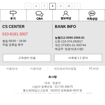
6
7
8
9
10
CS CENTER
BANK INFO
010-8181-3007
농협312-0090-2066-81
평일 09:00 ~ 18:00
신한 110-374-292817
주말 공휴일 휴무
국민 373301-01-350744
예금주: 정광석(초사랑)
고객센터 연결
비회원 1:1 문의
이용안내
이용약관
개인정보처리방침
PC버전
초사랑
대표 : 정광석
사업자 등록번호 : 317-05-38675
통신판매업신고번호 : 제2023-경북봉화-0037호
전화 : 010-8181-3007,054-672-2007 ㅣ 팩스 : 050-4414-4735
주소 : 경북 봉화군 상운면 예봉로1710-179
COPYRIGHT(C)초사랑 ALL RIGHTS RESERVED.